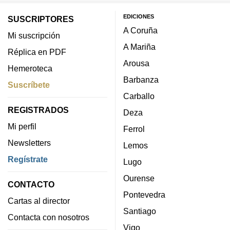
EDICIONES
SUSCRIPTORES
A Coruña
Mi suscripción
A Mariña
Réplica en PDF
Arousa
Hemeroteca
Barbanza
Suscríbete
Carballo
REGISTRADOS
Deza
Mi perfil
Ferrol
Newsletters
Lemos
Regístrate
Lugo
Ourense
CONTACTO
Pontevedra
Cartas al director
Santiago
Contacta con nosotros
Vigo