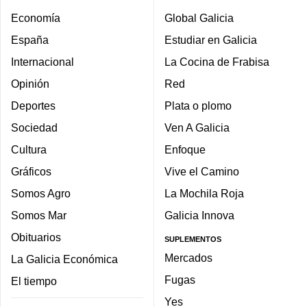
Economía
Global Galicia
España
Estudiar en Galicia
Internacional
La Cocina de Frabisa
Opinión
Red
Deportes
Plata o plomo
Sociedad
Ven A Galicia
Cultura
Enfoque
Gráficos
Vive el Camino
Somos Agro
La Mochila Roja
Somos Mar
Galicia Innova
Obituarios
SUPLEMENTOS
Mercados
La Galicia Económica
Fugas
El tiempo
Yes