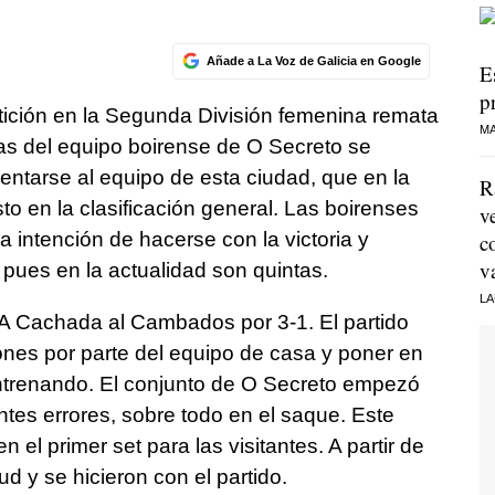
Añade a La Voz de Galicia en Google
E
p
tición en la Segunda División femenina remata
MA
as del equipo boirense de O Secreto se
ntarse al equipo de esta ciudad, que en la
R
o en la clasificación general. Las boirenses
v
a intención de hacerse con la victoria y
c
v
 pues en la actualidad son quintas.
LA
A Cachada al Cambados por 3-1. El partido
iones por parte del equipo de casa y poner en
ntrenando. El conjunto de O Secreto empezó
tes errores, sobre todo en el saque. Este
n el primer set para las visitantes. A partir de
ud y se hicieron con el partido.