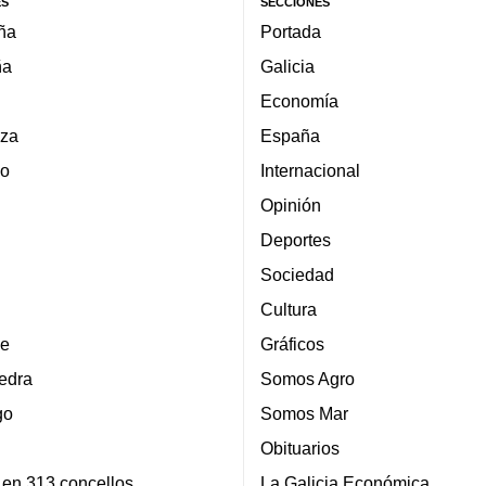
ES
SECCIONES
ña
Portada
ña
Galicia
Economía
za
España
lo
Internacional
Opinión
Deportes
Sociedad
Cultura
e
Gráficos
edra
Somos Agro
go
Somos Mar
Obituarios
 en 313 concellos
La Galicia Económica