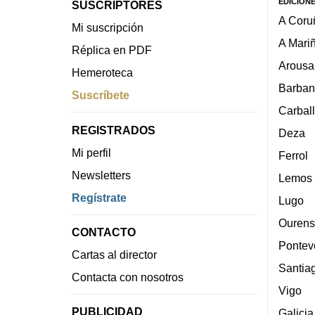
EDICION
SUSCRIPTORES
A Coru
Mi suscripción
A Mari
Réplica en PDF
Arousa
Hemeroteca
Barban
Suscríbete
Carbal
REGISTRADOS
Deza
Mi perfil
Ferrol
Newsletters
Lemos
Regístrate
Lugo
Ourens
CONTACTO
Pontev
Cartas al director
Santia
Contacta con nosotros
Vigo
PUBLICIDAD
Galicia