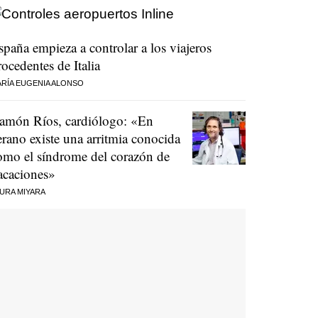
spaña empieza a controlar a los viajeros
rocedentes de Italia
RÍA EUGENIA ALONSO
amón Ríos, cardiólogo: «En
erano existe una arritmia conocida
omo el síndrome del corazón de
acaciones»
URA MIYARA