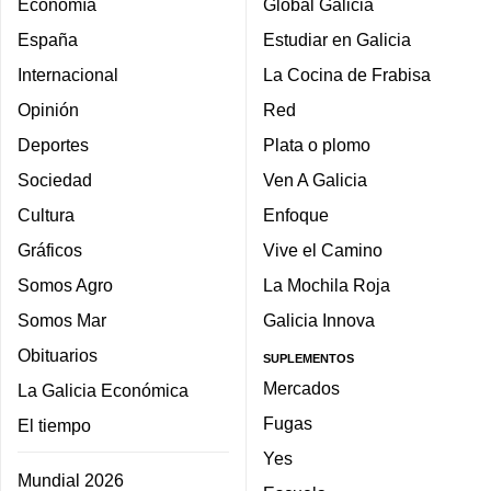
Economía
Global Galicia
España
Estudiar en Galicia
Internacional
La Cocina de Frabisa
Opinión
Red
Deportes
Plata o plomo
Sociedad
Ven A Galicia
Cultura
Enfoque
Gráficos
Vive el Camino
Somos Agro
La Mochila Roja
Somos Mar
Galicia Innova
Obituarios
SUPLEMENTOS
Mercados
La Galicia Económica
Fugas
El tiempo
Yes
Mundial 2026