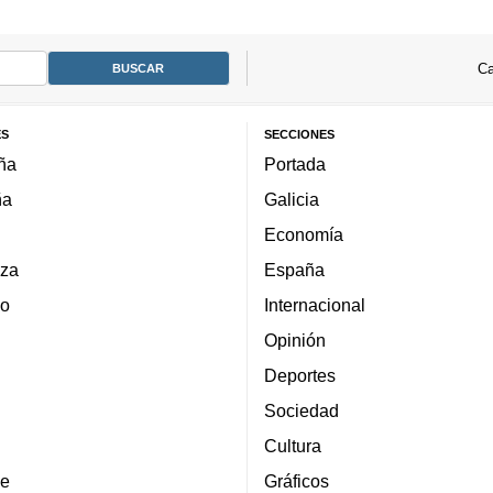
Ca
ES
SECCIONES
ña
Portada
ña
Galicia
Economía
za
España
lo
Internacional
Opinión
Deportes
Sociedad
Cultura
e
Gráficos