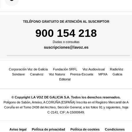
TELÉFONO GRATUITO DE ATENCIÓN AL SUSCRIPTOR
900 154 218
Dudas o consultas
suscripciones@lavoz.es
Corporación Voz de Galicia
Fundación SRFL
Voz Audiovisual
RadioVoz
Sondaxe
Canalvoz
Voz Natura
Prensa-Escuela
MPXA
Galicia
Editorial
© Copyright LA VOZ DE GALICIA S.A. Todos los derechos reservados.
Polígono de Sabón, Arteixo, A CORUÑA (ESPAÑA) Inscrita en el Registro Mercantil de A
Coruña en el Tomo 2438 del Archivo, Sección General, a los folios 91 y siguientes, hoja
C-2141. CIF: A-15000649.
Aviso legal
Política de privacidad
Política de cookies
Condiciones