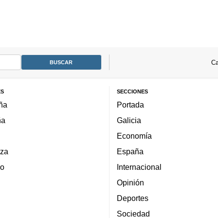
Ca
ES
SECCIONES
ña
Portada
ña
Galicia
Economía
za
España
lo
Internacional
Opinión
Deportes
Sociedad