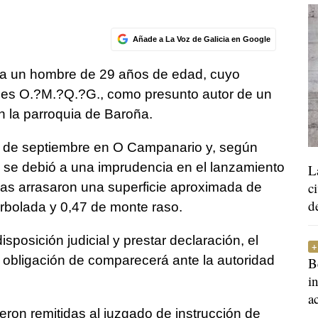
Añade a La Voz de Galicia en Google
 a un hombre de 29 años de edad, cuyo
ales O.?M.?Q.?G., como presunto autor de un
en la parroquia de Baroña.
9 de septiembre en O Campanario y, según
, se debió a una imprudencia en el lanzamiento
L
c
mas arrasaron una superficie aproximada de
d
rbolada y 0,47 de monte raso.
posición judicial y prestar declaración, el
 obligación de comparecerá ante la autoridad
B
i
a
eron remitidas al juzgado de instrucción de