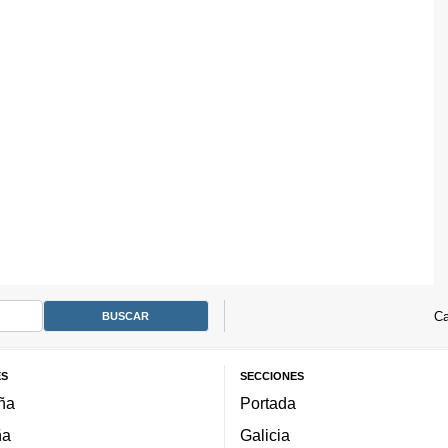
Ca
ES
SECCIONES
ña
Portada
ña
Galicia