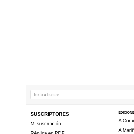
EDICION
SUSCRIPTORES
A Coru
Mi suscripción
A Mari
Réplica en PDF