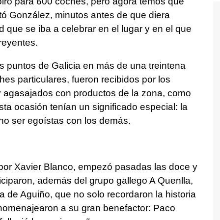
iro para 600 coches, pero agora temos que
tó González, minutos antes de que diera
 que se iba a celebrar en el lugar y en el que
reyentes.
os puntos de Galicia en más de una treintena
s particulares, fueron recibidos por los
y agasajados con productos de la zona, como
sta ocasión tenían un significado especial: la
 no ser egoístas con los demás.
a por Xavier Blanco, empezó pasadas las doce y
iciparon, además del grupo gallego A Quenlla,
 de Aguiño, que no solo recordaron la historia
n homenajearon a su gran benefactor: Paco