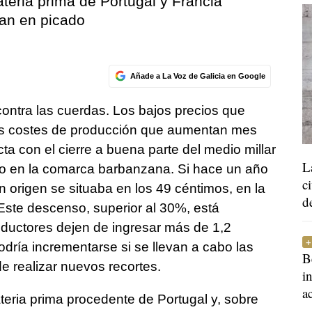
teria prima de Portugal y Francia
gan en picado
Añade a La Voz de Galicia en Google
ontra las cuerdas. Los bajos precios que
unos costes de producción que aumentan mes
a con el cierre a buena parte del medio millar
L
vo en la comarca barbanzana. Si hace un año
c
en origen se situaba en los 49 céntimos, en la
d
 Este descenso, superior al 30%, está
ductores dejen de ingresar más de 1,2
odría incrementarse si se llevan a cabo las
B
 realizar nuevos recortes.
i
a
eria prima procedente de Portugal y, sobre