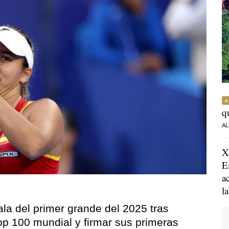
q
AL
X
E
a
l
ala del primer grande del 2025 tras
op 100 mundial y firmar sus primeras