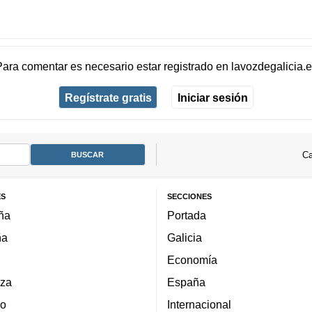
Para comentar es necesario
estar registrado
en
lavozdegalicia.
Regístrate gratis
Iniciar sesión
Ca
ES
SECCIONES
ña
Portada
ña
Galicia
Economía
za
España
lo
Internacional