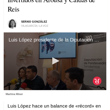
Reis
SERXIO GONZÁLEZ
VILAGARCÍA / LA VOZ
Luis López presidente de la Diputación de Pontevedra ofrece un desayuno informativo
0
Martina Miser
seconds
of
1
Luis López hace un balance de «récord» en
minute,