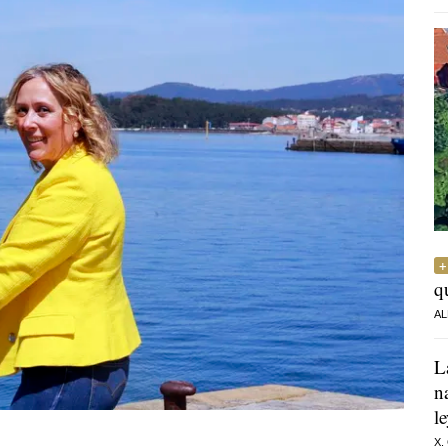
q
AL
L
n
l
X.