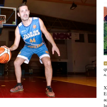
q
AL
X
E
a
l