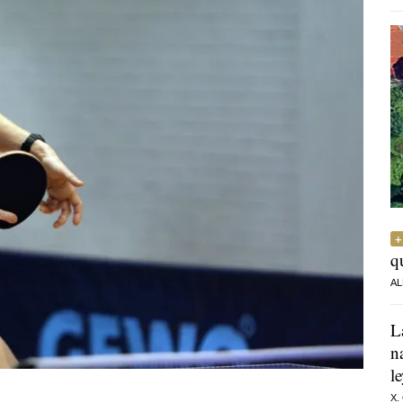
q
AL
L
n
l
X.