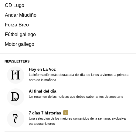
CD Lugo
Andar Miudiño
Forza Breo
Fútbol gallego
Motor gallego
NEWSLETTERS
Hoy en La Voz
La información más destacada del día, de lunes a viernes a primera
hora de la mañana
Al final del día
Un resumen de las noticias que debes saber antes de acostarte
7 días 7 historias
Una selección de los mejores contenidos de la semana, exclusiva
para suscriptores