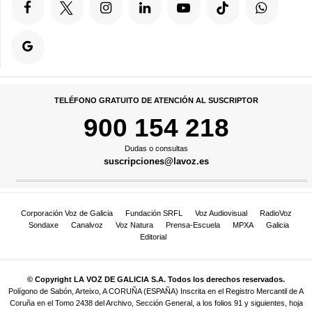
TELÉFONO GRATUITO DE ATENCIÓN AL SUSCRIPTOR
900 154 218
Dudas o consultas
suscripciones@lavoz.es
Corporación Voz de Galicia
Fundación SRFL
Voz Audiovisual
RadioVoz
Sondaxe
Canalvoz
Voz Natura
Prensa-Escuela
MPXA
Galicia
Editorial
© Copyright LA VOZ DE GALICIA S.A. Todos los derechos reservados.
Polígono de Sabón, Arteixo, A CORUÑA (ESPAÑA) Inscrita en el Registro Mercantil de A
Coruña en el Tomo 2438 del Archivo, Sección General, a los folios 91 y siguientes, hoja