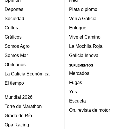
Opinión
Red
Deportes
Plata o plomo
Sociedad
Ven A Galicia
Cultura
Enfoque
Gráficos
Vive el Camino
Somos Agro
La Mochila Roja
Somos Mar
Galicia Innova
Obituarios
SUPLEMENTOS
Mercados
La Galicia Económica
Fugas
El tiempo
Yes
Mundial 2026
Escuela
Torre de Marathon
On, revista de motor
Grada de Río
Opa Racing