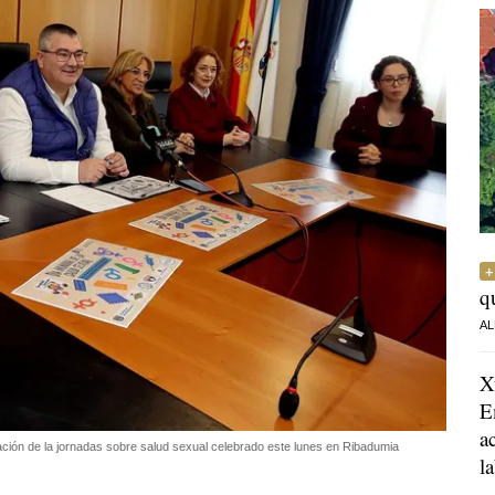
q
AL
X
E
a
tación de la jornadas sobre salud sexual celebrado este lunes en Ribadumia
l