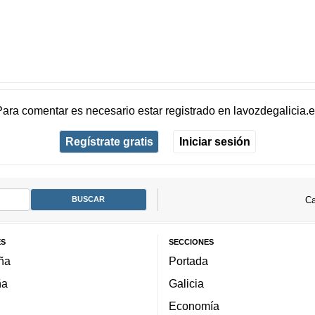
Para comentar es necesario
estar registrado
en
lavozdegalicia.
Regístrate gratis
Iniciar sesión
Ca
ES
SECCIONES
ña
Portada
ña
Galicia
Economía