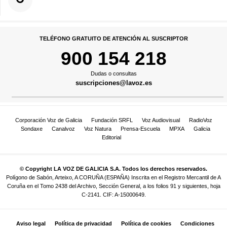
TELÉFONO GRATUITO DE ATENCIÓN AL SUSCRIPTOR
900 154 218
Dudas o consultas
suscripciones@lavoz.es
Corporación Voz de Galicia
Fundación SRFL
Voz Audiovisual
RadioVoz
Sondaxe
Canalvoz
Voz Natura
Prensa-Escuela
MPXA
Galicia
Editorial
© Copyright LA VOZ DE GALICIA S.A. Todos los derechos reservados.
Polígono de Sabón, Arteixo, A CORUÑA (ESPAÑA) Inscrita en el Registro Mercantil de A
Coruña en el Tomo 2438 del Archivo, Sección General, a los folios 91 y siguientes, hoja
C-2141. CIF: A-15000649.
Aviso legal
Política de privacidad
Política de cookies
Condiciones