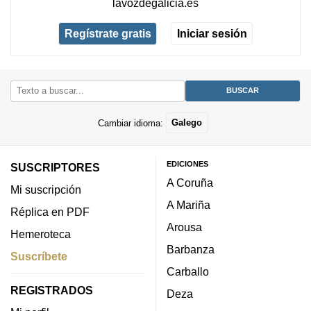
lavozdegalicia.es
Regístrate gratis
Iniciar sesión
Cambiar idioma:
Galego
EDICIONES
SUSCRIPTORES
A Coruña
Mi suscripción
A Mariña
Réplica en PDF
Arousa
Hemeroteca
Barbanza
Suscríbete
Carballo
REGISTRADOS
Deza