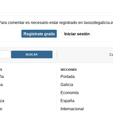
Para comentar es necesario
estar registrado
en
lavozdegalicia.
Regístrate gratis
Iniciar sesión
Ca
ES
SECCIONES
ña
Portada
ña
Galicia
Economía
za
España
lo
Internacional