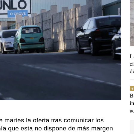
L
c
d
B
i
a
e martes la oferta tras comunicar los
ñía que esta no dispone de más margen