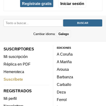
Regístrate gratis
Iniciar sesión
Cambiar idioma:
Galego
EDICIONES
SUSCRIPTORES
A Coruña
Mi suscripción
A Mariña
Réplica en PDF
Arousa
Hemeroteca
Barbanza
Suscríbete
Carballo
REGISTRADOS
Deza
Mi perfil
Ferrol