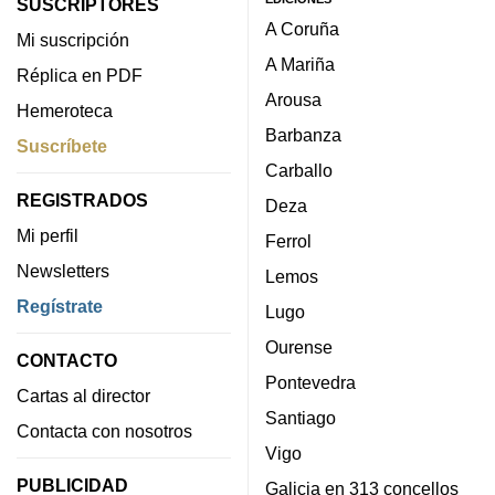
SUSCRIPTORES
A Coruña
Mi suscripción
A Mariña
Réplica en PDF
Arousa
Hemeroteca
Barbanza
Suscríbete
Carballo
REGISTRADOS
Deza
Mi perfil
Ferrol
Newsletters
Lemos
Regístrate
Lugo
Ourense
CONTACTO
Pontevedra
Cartas al director
Santiago
Contacta con nosotros
Vigo
PUBLICIDAD
Galicia en 313 concellos