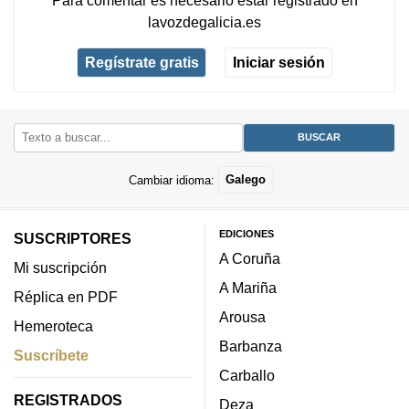
lavozdegalicia.es
Regístrate gratis
Iniciar sesión
Cambiar idioma:
Galego
EDICIONES
SUSCRIPTORES
A Coruña
Mi suscripción
A Mariña
Réplica en PDF
Arousa
Hemeroteca
Barbanza
Suscríbete
Carballo
REGISTRADOS
Deza