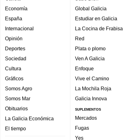
Economía
Global Galicia
España
Estudiar en Galicia
Internacional
La Cocina de Frabisa
Opinión
Red
Deportes
Plata o plomo
Sociedad
Ven A Galicia
Cultura
Enfoque
Gráficos
Vive el Camino
Somos Agro
La Mochila Roja
Somos Mar
Galicia Innova
Obituarios
SUPLEMENTOS
Mercados
La Galicia Económica
Fugas
El tiempo
Yes