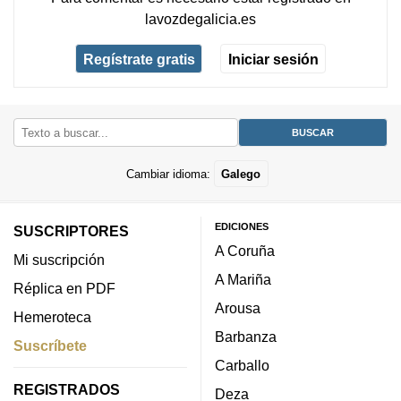
lavozdegalicia.es
Regístrate gratis
Iniciar sesión
Cambiar idioma:
Galego
EDICIONES
SUSCRIPTORES
A Coruña
Mi suscripción
A Mariña
Réplica en PDF
Arousa
Hemeroteca
Barbanza
Suscríbete
Carballo
REGISTRADOS
Deza