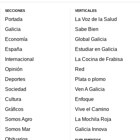
SECCIONES
VERTICALES
Portada
La Voz de la Salud
Galicia
Sabe Bien
Economía
Global Galicia
España
Estudiar en Galicia
Internacional
La Cocina de Frabisa
Opinión
Red
Deportes
Plata o plomo
Sociedad
Ven A Galicia
Cultura
Enfoque
Gráficos
Vive el Camino
Somos Agro
La Mochila Roja
Somos Mar
Galicia Innova
Obituarios
SUPLEMENTOS