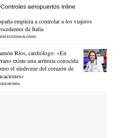
spaña empieza a controlar a los viajeros
rocedentes de Italia
RÍA EUGENIA ALONSO
amón Ríos, cardiólogo: «En
erano existe una arritmia conocida
omo el síndrome del corazón de
acaciones»
URA MIYARA