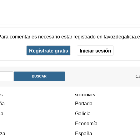
Para comentar es necesario
estar registrado
en
lavozdegalicia.
Regístrate gratis
Iniciar sesión
Ca
ES
SECCIONES
ña
Portada
ña
Galicia
Economía
za
España