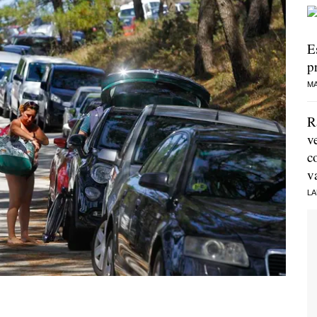
E
p
MA
R
v
c
v
LA