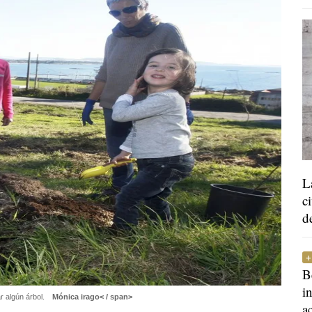
L
c
d
B
i
r algún árbol.
Mónica irago< / span>
a