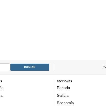
Ca
ES
SECCIONES
ña
Portada
ña
Galicia
Economía