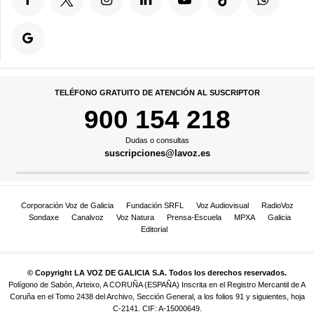
TELÉFONO GRATUITO DE ATENCIÓN AL SUSCRIPTOR
900 154 218
Dudas o consultas
suscripciones@lavoz.es
Corporación Voz de Galicia
Fundación SRFL
Voz Audiovisual
RadioVoz
Sondaxe
Canalvoz
Voz Natura
Prensa-Escuela
MPXA
Galicia
Editorial
© Copyright LA VOZ DE GALICIA S.A. Todos los derechos reservados.
Polígono de Sabón, Arteixo, A CORUÑA (ESPAÑA) Inscrita en el Registro Mercantil de A
Coruña en el Tomo 2438 del Archivo, Sección General, a los folios 91 y siguientes, hoja
C-2141. CIF: A-15000649.