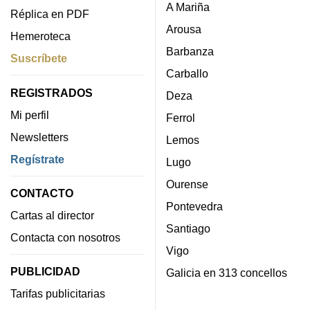
A Mariña
Réplica en PDF
Arousa
Hemeroteca
Barbanza
Suscríbete
Carballo
REGISTRADOS
Deza
Mi perfil
Ferrol
Newsletters
Lemos
Regístrate
Lugo
Ourense
CONTACTO
Pontevedra
Cartas al director
Santiago
Contacta con nosotros
Vigo
PUBLICIDAD
Galicia en 313 concellos
Tarifas publicitarias