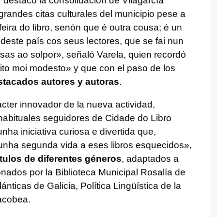
r destacó la consolidación de Vilagarcía
randes citas culturales del municipio pese a
eira do libro, senón que é outra cousa; é un
 deste país cos seus lectores, que se fai nun
rsas ao solpor»
, señaló Varela, quien recordó
ito moi modesto
» y que con el paso de los
stacados autores y autoras
.
cter innovador de la nueva actividad,
 habituales seguidores de Cidade do Libro
nha iniciativa curiosa e divertida que,
 unha segunda vida a eses libros esquecidos»
,
ítulos de diferentes géneros
, adaptados a
onados por la Biblioteca Municipal Rosalía de
ánticas de Galicia, Política Lingüística de la
acobea.