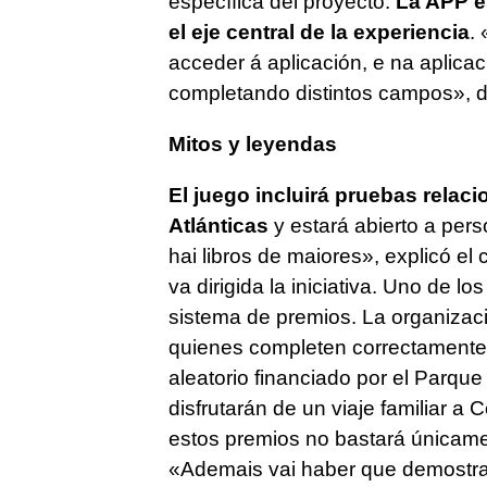
específica del proyecto.
La APP est
el eje central de la experiencia
.
acceder á aplicación, e na aplicac
completando distintos campos»
, 
Mitos y leyendas
El juego incluirá pruebas relaci
Atlánticas
y estará abierto a per
hai libros de maiores»
, explicó el
va dirigida la iniciativa. Uno de l
sistema de premios. La organizac
quienes completen correctamente t
aleatorio financiado por el Parque
disfrutarán de un viaje familiar a 
estos premios no bastará únicamen
«Ademais vai haber que demostrar