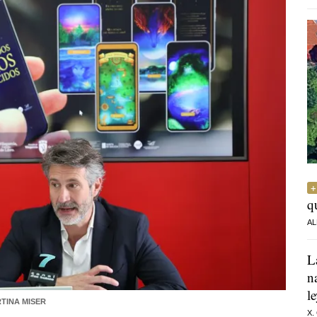
q
AL
L
n
l
TINA MISER
X.