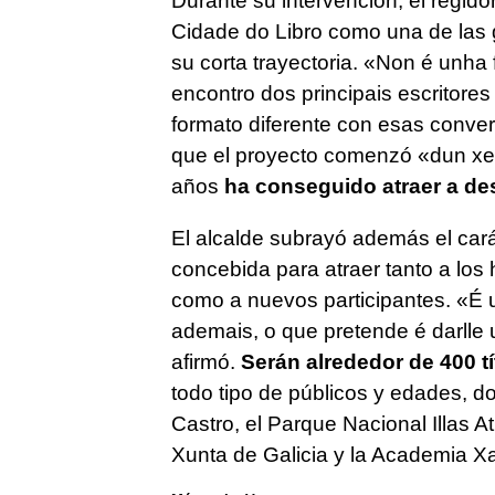
Durante su intervención, el regido
Cidade do Libro como una de las g
su corta trayectoria.
«Non é unha f
encontro dos principais escritores
formato diferente con esas conve
que el proyecto comenzó
«dun xe
años
ha conseguido atraer a de
El alcalde subrayó además el cará
concebida para atraer tanto a los
como a nuevos participantes.
«É u
ademais, o que pretende é darlle
afirmó.
Serán alrededor de 400 t
todo tipo de públicos y edades, d
Castro, el Parque Nacional Illas Atl
Xunta de Galicia y la Academia X