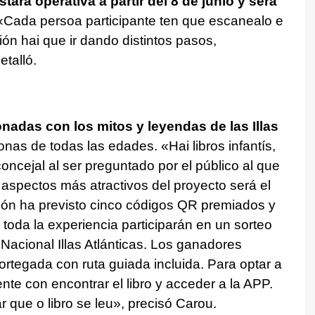
ará operativa a partir del 8 de junio y será
«Cada persoa participante ten que escanealo e
ión hai que ir dando distintos pasos,
detalló.
onadas con los mitos y leyendas de las Illas
sonas de todas las edades.
«Hai libros infantís,
 concejal al ser preguntado por el público al que
os aspectos más atractivos del proyecto será el
ión ha previsto cinco códigos QR premiados y
oda la experiencia participarán en un sorteo
 Nacional Illas Atlánticas. Los ganadores
Cortegada con ruta guiada incluida. Para optar a
te con encontrar el libro y acceder a la APP.
 que o libro se leu»
, precisó Carou.