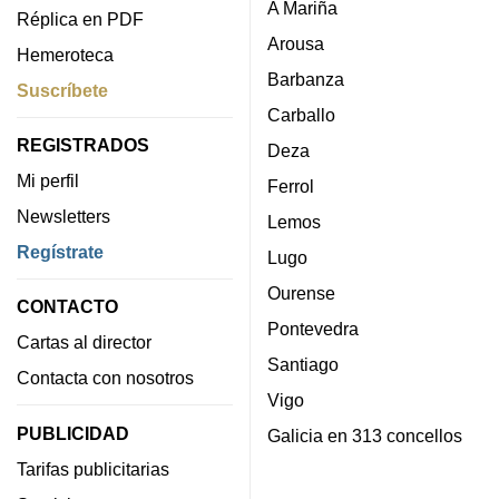
A Mariña
Réplica en PDF
Arousa
Hemeroteca
Barbanza
Suscríbete
Carballo
REGISTRADOS
Deza
Mi perfil
Ferrol
Newsletters
Lemos
Regístrate
Lugo
Ourense
CONTACTO
Pontevedra
Cartas al director
Santiago
Contacta con nosotros
Vigo
PUBLICIDAD
Galicia en 313 concellos
Tarifas publicitarias