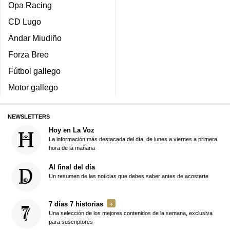
Opa Racing
CD Lugo
Andar Miudiño
Forza Breo
Fútbol gallego
Motor gallego
NEWSLETTERS
Hoy en La Voz
La información más destacada del día, de lunes a viernes a primera
hora de la mañana
Al final del día
Un resumen de las noticias que debes saber antes de acostarte
7 días 7 historias
Una selección de los mejores contenidos de la semana, exclusiva
para suscriptores