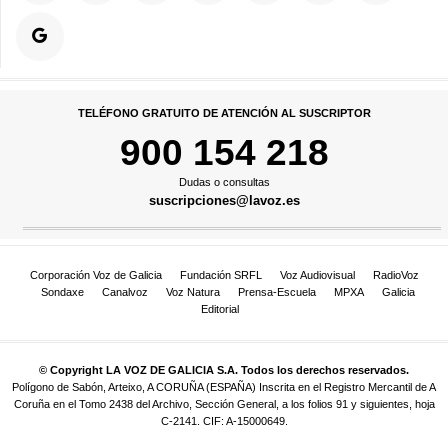
TELÉFONO GRATUITO DE ATENCIÓN AL SUSCRIPTOR
900 154 218
Dudas o consultas
suscripciones@lavoz.es
Corporación Voz de Galicia
Fundación SRFL
Voz Audiovisual
RadioVoz
Sondaxe
Canalvoz
Voz Natura
Prensa-Escuela
MPXA
Galicia
Editorial
© Copyright LA VOZ DE GALICIA S.A. Todos los derechos reservados.
Polígono de Sabón, Arteixo, A CORUÑA (ESPAÑA) Inscrita en el Registro Mercantil de A
Coruña en el Tomo 2438 del Archivo, Sección General, a los folios 91 y siguientes, hoja
C-2141. CIF: A-15000649.