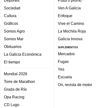
Deportes
Plata o plomo
Sociedad
Ven A Galicia
Cultura
Enfoque
Gráficos
Vive el Camino
Somos Agro
La Mochila Roja
Somos Mar
Galicia Innova
Obituarios
SUPLEMENTOS
Mercados
La Galicia Económica
Fugas
El tiempo
Yes
Mundial 2026
Escuela
Torre de Marathon
On, revista de motor
Grada de Río
Opa Racing
CD Lugo