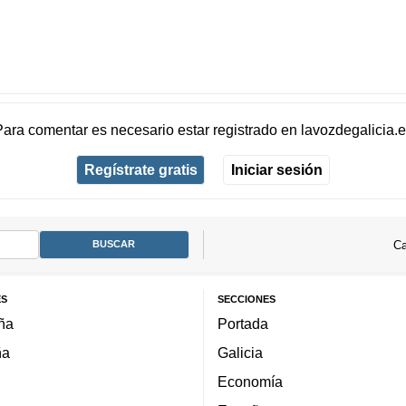
Para comentar es necesario
estar registrado
en
lavozdegalicia.
Regístrate gratis
Iniciar sesión
Ca
ES
SECCIONES
ña
Portada
ña
Galicia
Economía