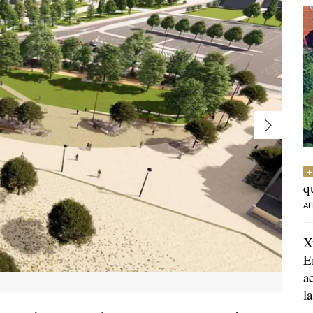
q
AL
X
E
a
l