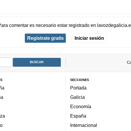
Para comentar es necesario
estar registrado
en
lavozdegalicia.
Regístrate gratis
Iniciar sesión
Ca
ES
SECCIONES
ña
Portada
ña
Galicia
Economía
za
España
lo
Internacional