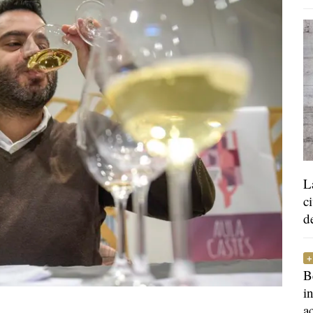
L
c
d
B
i
a