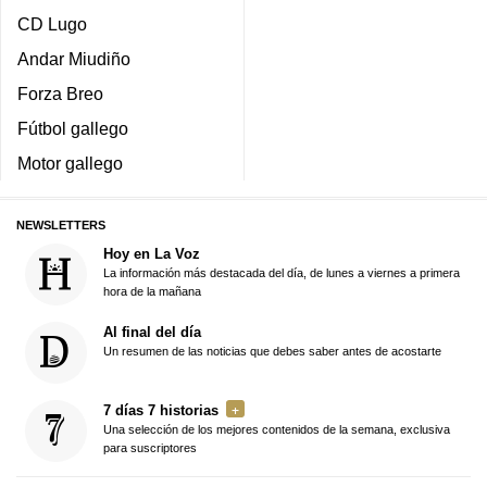
CD Lugo
Andar Miudiño
Forza Breo
Fútbol gallego
Motor gallego
NEWSLETTERS
Hoy en La Voz
La información más destacada del día, de lunes a viernes a primera
hora de la mañana
Al final del día
Un resumen de las noticias que debes saber antes de acostarte
7 días 7 historias
Una selección de los mejores contenidos de la semana, exclusiva
para suscriptores