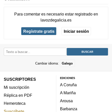
Para comentar es necesario
estar registrado
en
lavozdegalicia.es
Regístrate gratis
Iniciar sesión
Cambiar idioma:
Galego
EDICIONES
SUSCRIPTORES
A Coruña
Mi suscripción
A Mariña
Réplica en PDF
Arousa
Hemeroteca
Barbanza
Suscríbete