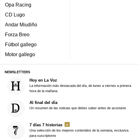
Opa Racing
CD Lugo
Andar Miudiño
Forza Breo
Fútbol gallego
Motor gallego
NEWSLETTERS
Hoy en La Voz
La información más destacada del día, de lunes a viernes a primera
hora de la mañana
Al final del día
Un resumen de las noticias que debes saber antes de acostarte
7 días 7 historias
Una selección de los mejores contenidos de la semana, exclusiva
para suscriptores