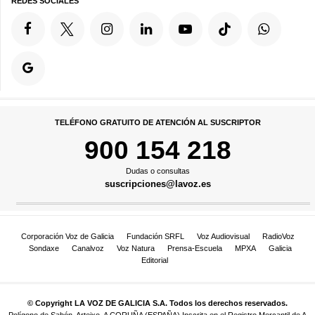
REDES SOCIALES
TELÉFONO GRATUITO DE ATENCIÓN AL SUSCRIPTOR
900 154 218
Dudas o consultas
suscripciones@lavoz.es
Corporación Voz de Galicia
Fundación SRFL
Voz Audiovisual
RadioVoz
Sondaxe
Canalvoz
Voz Natura
Prensa-Escuela
MPXA
Galicia
Editorial
© Copyright LA VOZ DE GALICIA S.A. Todos los derechos reservados.
Polígono de Sabón, Arteixo, A CORUÑA (ESPAÑA) Inscrita en el Registro Mercantil de A