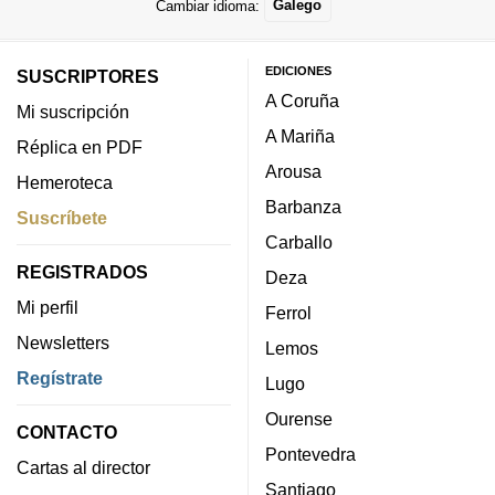
Cambiar idioma:
Galego
EDICIONES
SUSCRIPTORES
A Coruña
Mi suscripción
A Mariña
Réplica en PDF
Arousa
Hemeroteca
Barbanza
Suscríbete
Carballo
REGISTRADOS
Deza
Mi perfil
Ferrol
Newsletters
Lemos
Regístrate
Lugo
Ourense
CONTACTO
Pontevedra
Cartas al director
Santiago