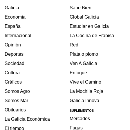
Galicia
Sabe Bien
Economía
Global Galicia
España
Estudiar en Galicia
Internacional
La Cocina de Frabisa
Opinión
Red
Deportes
Plata o plomo
Sociedad
Ven A Galicia
Cultura
Enfoque
Gráficos
Vive el Camino
Somos Agro
La Mochila Roja
Somos Mar
Galicia Innova
Obituarios
SUPLEMENTOS
Mercados
La Galicia Económica
Fugas
El tiempo