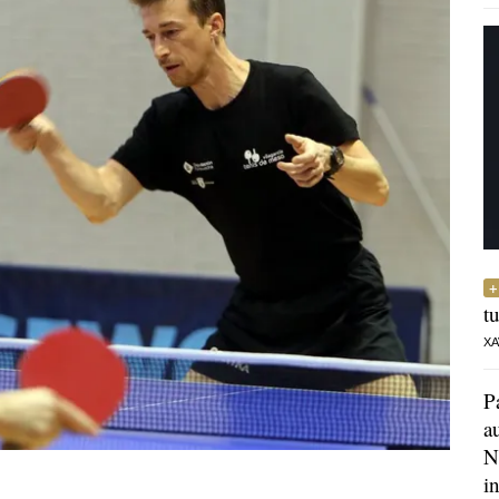
t
XA
P
a
N
i