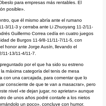
Obeslo para empresas más rentables. El
ión posible».
uentro, que él mismo abría ante el rumano
-3/11-3 y cerraba ante Li Zhuoyang 11-2/11-
Andrés Guillermo Correa cedía en cuatro juegos
ersidad de Burgos 11-9/8-11/11-7/11-5, con
el honor ante Jorge Ausín, llevando el
2/11-13/11-4/11-7.
 preguntado por el que ha sido su estreno
 la máxima categoría del tenis de mesa
ca con una carcajada, para comentar que lo
ugar consciente de que te van a masacrar», pero
ste nivel «te dejan jugar, no aprietan» aunque
ro de unos años podré contarle a los nietos
dornándolo un poco», concluye con humor.