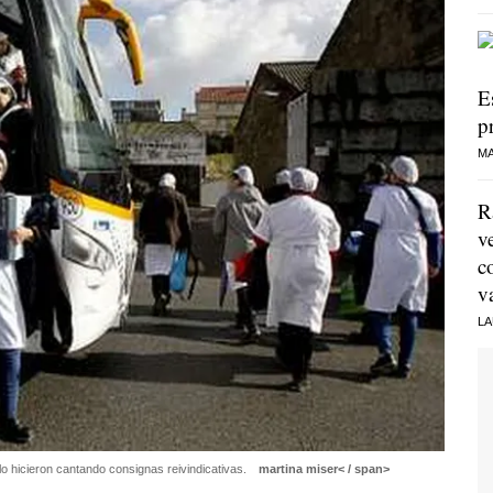
E
p
MA
R
v
c
v
LA
 lo hicieron cantando consignas reivindicativas.
martina miser< / span>