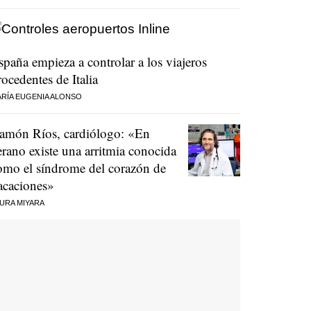
spaña empieza a controlar a los viajeros
rocedentes de Italia
RÍA EUGENIA ALONSO
amón Ríos, cardiólogo: «En
erano existe una arritmia conocida
omo el síndrome del corazón de
acaciones»
URA MIYARA