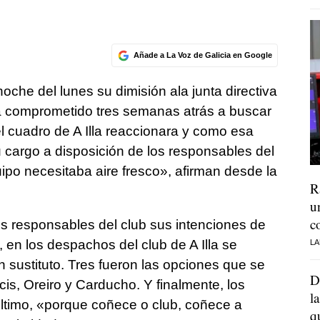
Añade a La Voz de Galicia en Google
oche del lunes su dimisión ala junta directiva
bía comprometido tres semanas atrás a buscar
l cuadro de A Illa reaccionara y como esa
u cargo a disposición de los responsables del
ipo necesitaba aire fresco», afirman desde la
R
u
c
s responsables del club sus intenciones de
 en los despachos del club de A Illa se
LA
 sustituto. Tres fueron las opciones que se
D
is, Oreiro y Carducho. Y finalmente, los
l
 último, «porque coñece o club, coñece a
q