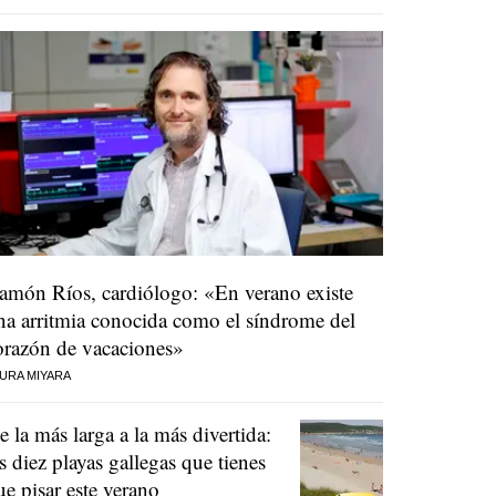
amón Ríos, cardiólogo: «En verano existe
na arritmia conocida como el síndrome del
orazón de vacaciones»
URA MIYARA
e la más larga a la más divertida:
as diez playas gallegas que tienes
ue pisar este verano