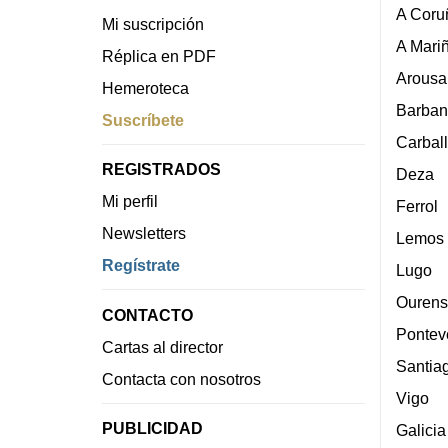
A Coru
Mi suscripción
A Mari
Réplica en PDF
Arousa
Hemeroteca
Barban
Suscríbete
Carbal
REGISTRADOS
Deza
Mi perfil
Ferrol
Newsletters
Lemos
Regístrate
Lugo
Ourens
CONTACTO
Pontev
Cartas al director
Santia
Contacta con nosotros
Vigo
PUBLICIDAD
Galicia