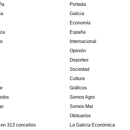
ña
Portada
ña
Galicia
Economía
za
España
lo
Internacional
Opinión
Deportes
Sociedad
Cultura
e
Gráficos
edra
Somos Agro
go
Somos Mar
Obituarios
 en 313 concellos
La Galicia Económica