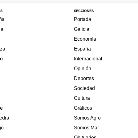
ES
SECCIONES
ña
Portada
ña
Galicia
Economía
za
España
lo
Internacional
Opinión
Deportes
Sociedad
Cultura
e
Gráficos
edra
Somos Agro
go
Somos Mar
Obituarios