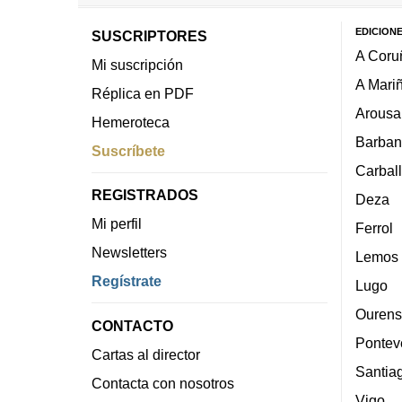
EDICION
SUSCRIPTORES
A Coru
Mi suscripción
A Mari
Réplica en PDF
Arousa
Hemeroteca
Barban
Suscríbete
Carbal
REGISTRADOS
Deza
Mi perfil
Ferrol
Newsletters
Lemos
Regístrate
Lugo
Ourens
CONTACTO
Pontev
Cartas al director
Santia
Contacta con nosotros
Vigo