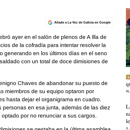
Añade a La Voz de Galicia en Google
bró ayer en el salón de plenos de A Illa de
ios de la cofradía para intentar resolver la
o generando en los últimos días en el seno
 saldado con un total de doce dimisiones de
 Benigno Chaves de abandonar su puesto de
q
más miembros de su equipo optaron por
AL
nes hasta dejar el organigrama en cuadro.
L
 personas en esa junta, además de las diez
n
 optado por no renunciar a sus cargos.
l
dimisiones se gestaba en la última asamblea
X.