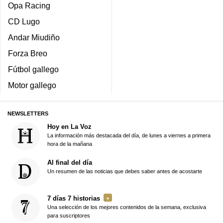
Opa Racing
CD Lugo
Andar Miudiño
Forza Breo
Fútbol gallego
Motor gallego
NEWSLETTERS
Hoy en La Voz
La información más destacada del día, de lunes a viernes a primera
hora de la mañana
Al final del día
Un resumen de las noticias que debes saber antes de acostarte
7 días 7 historias
Una selección de los mejores contenidos de la semana, exclusiva
para suscriptores