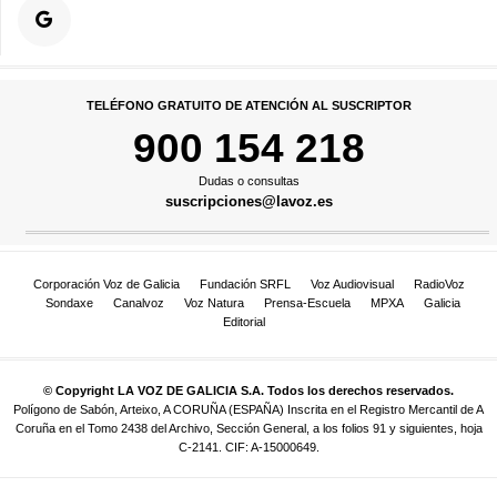
TELÉFONO GRATUITO DE ATENCIÓN AL SUSCRIPTOR
900 154 218
Dudas o consultas
suscripciones@lavoz.es
Corporación Voz de Galicia
Fundación SRFL
Voz Audiovisual
RadioVoz
Sondaxe
Canalvoz
Voz Natura
Prensa-Escuela
MPXA
Galicia
Editorial
© Copyright LA VOZ DE GALICIA S.A. Todos los derechos reservados.
Polígono de Sabón, Arteixo, A CORUÑA (ESPAÑA) Inscrita en el Registro Mercantil de A
Coruña en el Tomo 2438 del Archivo, Sección General, a los folios 91 y siguientes, hoja
C-2141. CIF: A-15000649.