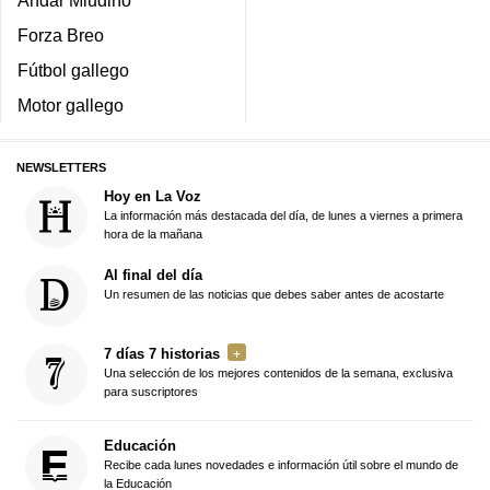
Andar Miudiño
Forza Breo
Fútbol gallego
Motor gallego
NEWSLETTERS
Hoy en La Voz
La información más destacada del día, de lunes a viernes a primera
hora de la mañana
Al final del día
Un resumen de las noticias que debes saber antes de acostarte
7 días 7 historias
Una selección de los mejores contenidos de la semana, exclusiva
para suscriptores
Educación
Recibe cada lunes novedades e información útil sobre el mundo de
la Educación