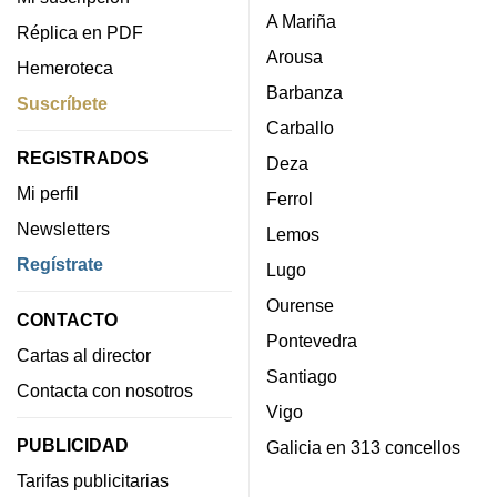
A Mariña
Réplica en PDF
Arousa
Hemeroteca
Barbanza
Suscríbete
Carballo
REGISTRADOS
Deza
Mi perfil
Ferrol
Newsletters
Lemos
Regístrate
Lugo
Ourense
CONTACTO
Pontevedra
Cartas al director
Santiago
Contacta con nosotros
Vigo
PUBLICIDAD
Galicia en 313 concellos
Tarifas publicitarias