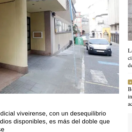
L
c
d
B
i
a
dicial viveirense, con un desequilibrio
dios disponibles, es más del doble que
se