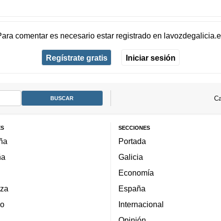
Para comentar es necesario
estar registrado
en
lavozdegalicia.
Regístrate gratis
Iniciar sesión
Ca
ES
SECCIONES
ña
Portada
ña
Galicia
Economía
za
España
lo
Internacional
Opinión