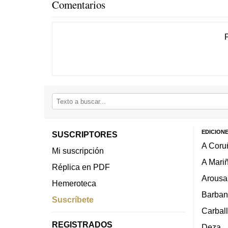
Comentarios
EDICION
SUSCRIPTORES
A Coru
Mi suscripción
A Mari
Réplica en PDF
Arousa
Hemeroteca
Barban
Suscríbete
Carbal
REGISTRADOS
Deza