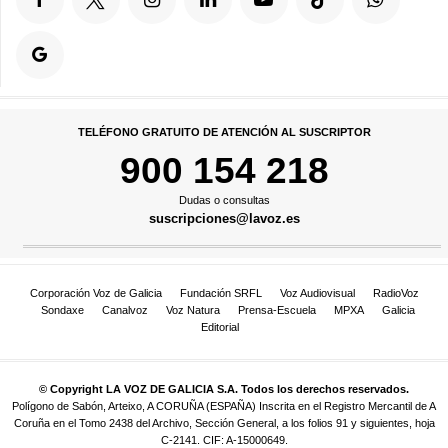
TELÉFONO GRATUITO DE ATENCIÓN AL SUSCRIPTOR
900 154 218
Dudas o consultas
suscripciones@lavoz.es
Corporación Voz de Galicia
Fundación SRFL
Voz Audiovisual
RadioVoz
Sondaxe
Canalvoz
Voz Natura
Prensa-Escuela
MPXA
Galicia
Editorial
© Copyright LA VOZ DE GALICIA S.A. Todos los derechos reservados.
Polígono de Sabón, Arteixo, A CORUÑA (ESPAÑA) Inscrita en el Registro Mercantil de A
Coruña en el Tomo 2438 del Archivo, Sección General, a los folios 91 y siguientes, hoja
C-2141. CIF: A-15000649.