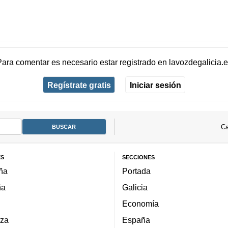
Para comentar es necesario
estar registrado
en
lavozdegalicia.
Regístrate gratis
Iniciar sesión
Ca
ES
SECCIONES
ña
Portada
ña
Galicia
Economía
za
España