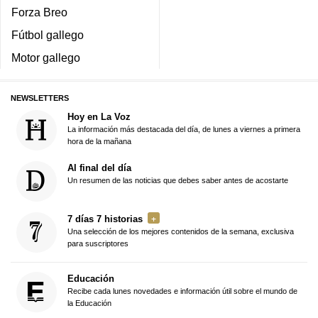
Forza Breo
Fútbol gallego
Motor gallego
NEWSLETTERS
Hoy en La Voz
La información más destacada del día, de lunes a viernes a primera
hora de la mañana
Al final del día
Un resumen de las noticias que debes saber antes de acostarte
7 días 7 historias
Una selección de los mejores contenidos de la semana, exclusiva
para suscriptores
Educación
Recibe cada lunes novedades e información útil sobre el mundo de
la Educación