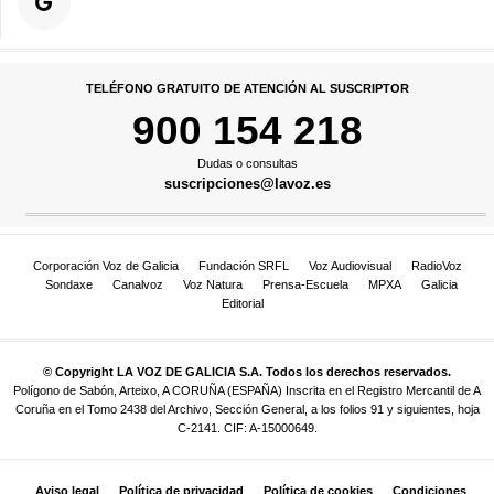
TELÉFONO GRATUITO DE ATENCIÓN AL SUSCRIPTOR
900 154 218
Dudas o consultas
suscripciones@lavoz.es
Corporación Voz de Galicia
Fundación SRFL
Voz Audiovisual
RadioVoz
Sondaxe
Canalvoz
Voz Natura
Prensa-Escuela
MPXA
Galicia
Editorial
© Copyright LA VOZ DE GALICIA S.A. Todos los derechos reservados.
Polígono de Sabón, Arteixo, A CORUÑA (ESPAÑA) Inscrita en el Registro Mercantil de A
Coruña en el Tomo 2438 del Archivo, Sección General, a los folios 91 y siguientes, hoja
C-2141. CIF: A-15000649.
Aviso legal
Política de privacidad
Política de cookies
Condiciones